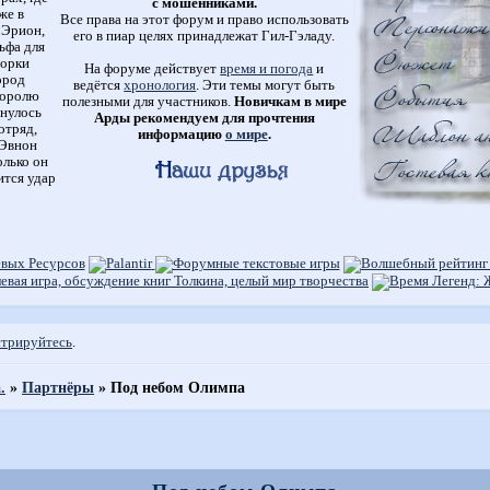
с мошенниками.
же в
Все права на этот форум и право использовать
 Эрион,
его в пиар целях принадлежат Гил-Гэладу.
ьфа для
 орки
На форуме действует
время и погода
и
ород
ведётся
хронология
. Эти темы могут быть
королю
полезными для участников.
Новичкам в мире
снулось
Арды рекомендуем для прочтения
отряд,
информацию
о мире
.
 Эвнон
олько он
ится удар
стрируйтесь
.
.
»
Партнёры
»
Под небом Олимпа