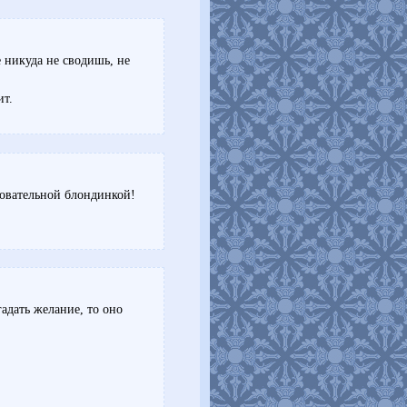
е никуда не сводишь, не
ит.
аровательной блондинкой!
гадать желание, то оно