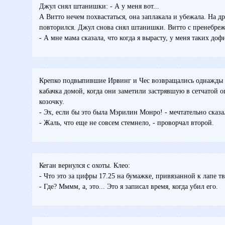
Джул снял штанишки: - А у меня вот...
А Витто нечем похвастаться, она заплакала и убежала. На др
повторился. Джул снова снял штанишки. Витто с пренебреж
- А мне мама сказала, что когда я вырасту, у меня таких дофи
Крепко подвыпившие Ирвинг и Чес возвращались однажды 
кабачка домой, когда они заметили застрявшую в сетчатой 
козочку.
- Эх, если бы это была Мэрилин Монро! - мечтательно сказа
- Жаль, что еще не совсем стемнело, - проворчал второй.
Кеган вернулся с охоты. Клео:
- Что это за цифры 17.25 на бумажке, привязанной к лапе тв
- Где? Мммм, а, это... Это я записал время, когда убил его.