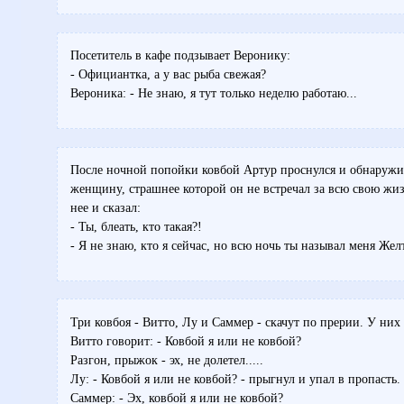
Посетитель в кафе подзывает Веронику:
- Официантка, а у вас рыба свежая?
Вероника: - Не знаю, я тут только неделю работаю...
После ночной попойки ковбой Артур проснулся и обнаружи
женщину, страшнее которой он не встречал за всю свою жизн
нее и сказал:
- Ты, блеать, кто такая?!
- Я не знаю, кто я сейчас, но всю ночь ты называл меня Желт
Три ковбоя - Витто, Лу и Саммер - скачут по прерии. У них 
Витто говорит: - Ковбой я или не ковбой?
Разгон, прыжок - эх, не долетел.....
Лу: - Ковбой я или не ковбой? - прыгнул и упал в пропасть.
Саммер: - Эх, ковбой я или не ковбой?