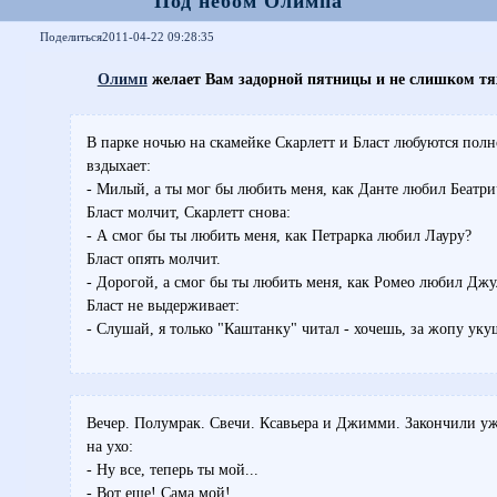
Под небом Олимпа
Поделиться
2011-04-22 09:28:35
Олимп
желает Вам задорной пятницы и не слишком тя
В парке ночью на скамейке Скарлетт и Бласт любуются полн
вздыхает:
- Милый, а ты мог бы любить меня, как Данте любил Беатри
Бласт молчит, Скарлетт снова:
- А смог бы ты любить меня, как Петрарка любил Лауру?
Бласт опять молчит.
- Дорогой, а смог бы ты любить меня, как Ромео любил Джу
Бласт не выдерживает:
- Слушай, я только "Каштанку" читал - хочешь, за жопу уку
Вечер. Полумрак. Свечи. Ксавьера и Джимми. Закончили уж
на ухо:
- Ну все, теперь ты мой...
- Вот еще! Сама мой!