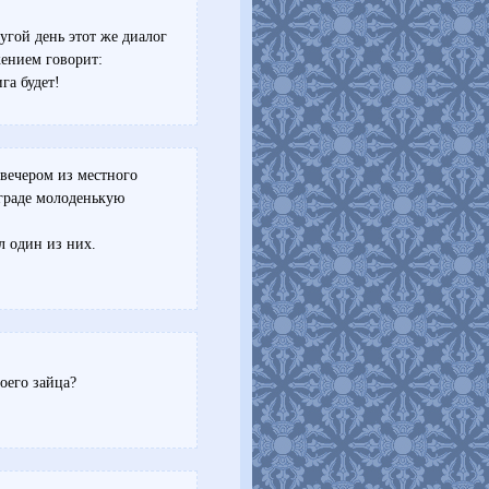
угой день этот же диалог
ением говорит:
га будет!
вечером из местного
ограде молоденькую
л один из них.
оего зайца?