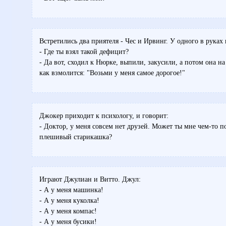
Встретились два приятеля - Чес и Ирвинг. У одного в руках 
- Где ты взял такой дефицит?
- Да вот, сходил к Нюрке, выпили, закусили, а потом она на
как взмолится: "Возьми у меня самое дорогое!"
Джокер приходит к психологу, и говорит:
- Доктор, у меня совсем нет друзей. Может ты мне чем-то
плешивый старикашка?
Играют Джулиан и Витто. Джул:
- А у меня машинка!
- А у меня куколка!
- А у меня компас!
- А у меня бусики!