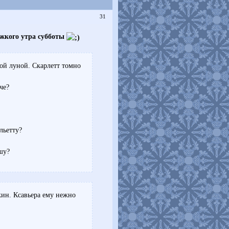
31
жкого утра субботы
ой луной. Скарлетт томно
че?
льетту?
шу?
ин. Ксавьера ему нежно