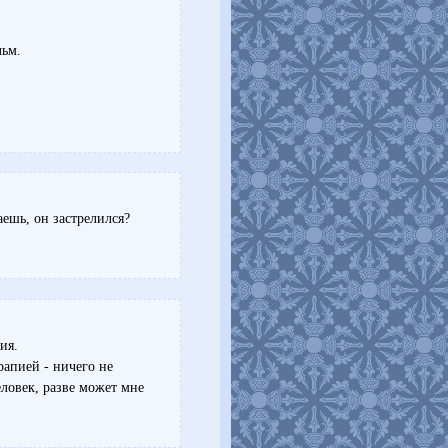
льм.
аешь, он застрелился?
ия.
рапией - ничего не
ловек, разве может мне