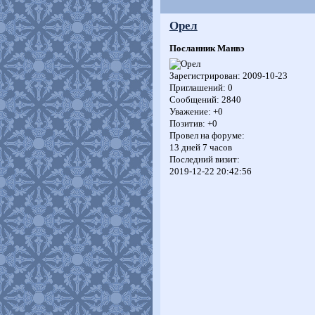
Орел
Посланник Манвэ
Зарегистрирован
: 2009-10-23
Приглашений:
0
Сообщений:
2840
Уважение:
+0
Позитив:
+0
Провел на форуме:
13 дней 7 часов
Последний визит:
2019-12-22 20:42:56