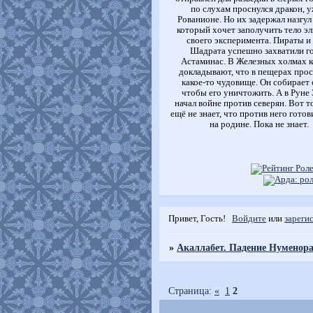
по слухам проснулся дракон, у
Рованионе. Но их задержал назгул
который хочет заполучить тело эл
своего эксперимента. Пираты и
Шадрата успешно захватили г
Астаминас. В Железных холмах 
докладывают, что в пещерах про
какое-то чудовище. Он собирает 
чтобы его уничтожить. А в Руне
начал войне против северян. Вот т
ещё не знает, что против него готов
на родине. Пока не знает.
Привет, Гость!
Войдите
или
зареги
»
Акаллабет. Падение Нуменора
Страница:
«
1
2