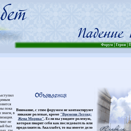
Форум
Герои
П
выступил
едимым
овится
аны пока
Внимание, с этим форумом не контактируют
 знаем, в
никакие ролевые, кроме
"Времени Легенд:
изация.
Жена Моряка"
. Если вы увидите ролевую,
ликт не
которая пиарит себя как последователь или
рый был
продолжитель Акаллабет, то вы имеете дело
рах, где