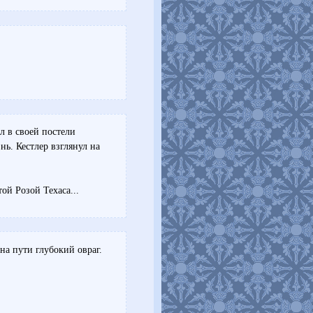
л в своей постели
ь. Кестлер взглянул на
ой Розой Техаса...
на пути глубокий овраг.