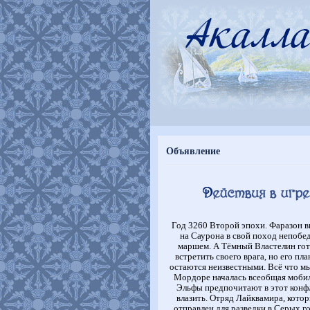
Объявление
Год 3260 Второй эпохи. Фаразон 
на Саурона в свой поход непоб
маршем. А Тёмный Властелин гот
встретить своего врага, но его пл
остаются неизвестными. Всё что мы
Мордоре началась всеобщая мобил
Эльфы предпочитают в этот конф
влазить. Отряд Лайквамира, кото
отправлен для разведки в Серых го