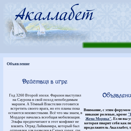
Объявление
Год 3260 Второй эпохи. Фаразон выступил
на Саурона в свой поход непобедимым
маршем. А Тёмный Властелин готовится
встретить своего врага, но его планы пока
Внимание, с этим форумом
остаются неизвестными. Всё что мы знаем, в
никакие ролевые, кроме
"
Мордоре началась всеобщая мобилизация.
Жена Моряка"
. Если вы 
Эльфы предпочитают в этот конфликт не
которая пиарит себя как п
влазить. Отряд Лайквамира, который был
продолжитель Акаллабет, т
отправлен для разведки в Серых горах, где