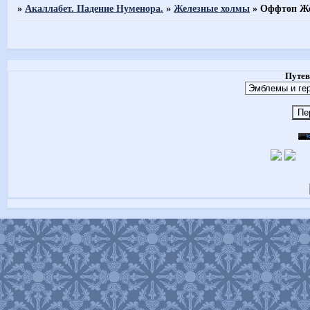
»
Акаллабет. Падение Нуменора.
»
Железные холмы
»
Оффтоп Же
Путев