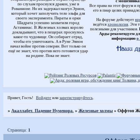
с мошенника
по слухам проснулся дракон, уже в
Все права на этот форум и п
Рованионе. Но их задержал назгул Эрион,
его в пиар целях принадле
который хочет заполучить тело эльфа для
своего эксперимента. Пираты и орки
На форуме действует
вр
Шадрата успешно захватили город
ведётся
хронология
. Эти 
Астаминас. В Железных холмах королю
полезными для участников.
докладывают, что в пещерах проснулось
Арды рекомендуем дл
какое-то чудовище. Он собирает отряд,
информацию
о
чтобы его уничтожить. А в Руне Эвнон
начал войне против северян. Вот только он
ещё не знает, что против него готовится удар
на родине. Пока не знает.
Привет, Гость!
Войдите
или
зарегистрируйтесь
.
»
Акаллабет. Падение Нуменора.
»
Железные холмы
»
Оффтоп Же
Страница:
1