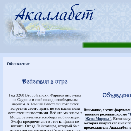
Объявление
Год 3260 Второй эпохи. Фаразон выступил
на Саурона в свой поход непобедимым
маршем. А Тёмный Властелин готовится
встретить своего врага, но его планы пока
Внимание, с этим форумом
остаются неизвестными. Всё что мы знаем, в
никакие ролевые, кроме
"
Мордоре началась всеобщая мобилизация.
Жена Моряка"
. Если вы 
Эльфы предпочитают в этот конфликт не
которая пиарит себя как п
влазить. Отряд Лайквамира, который был
продолжитель Акаллабет, т
отправлен для разведки в Серых горах, где