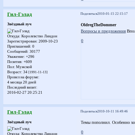
Гил-Гэлад
Поделиться
2010-01-15 22:15:17
Звёздный луч
OldregTheDommer
Вопросы и предложения
Впол
Откуда:
Королевство Линдон
0
Зарегистрирован
: 2009-10-23
Приглашений:
0
Сообщений:
30177
Уважение:
+296
Позитив:
+609
Пол:
Мужской
Возраст:
34
[1991-11-13]
Провел на форуме:
4 месяца 20 дней
Последний визит:
2016-02-27 20:25:21
Гил-Гэлад
Поделиться
2010-10-11 16:49:46
Звёздный луч
Темы пополнил. Особенно хор
0
Откуда:
Королевство Линдон