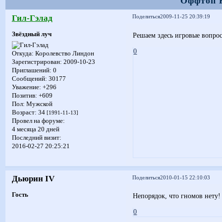
Оффтоп 
Гил-Гэлад
Поделиться
2009-11-25 20:39:19
Звёздный луч
Решаем здесь игровые вопро
0
Откуда:
Королевство Линдон
Зарегистрирован
: 2009-10-23
Приглашений:
0
Сообщений:
30177
Уважение:
+296
Позитив:
+609
Пол:
Мужской
Возраст:
34
[1991-11-13]
Провел на форуме:
4 месяца 20 дней
Последний визит:
2016-02-27 20:25:21
Дьюрин IV
Поделиться
2010-01-15 22:10:03
Гость
Непорядок, что гномов нету!
0