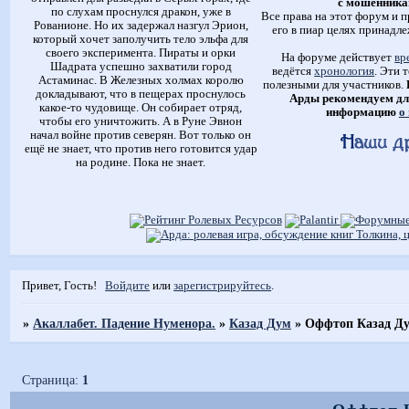
с мошенника
по слухам проснулся дракон, уже в
Все права на этот форум и п
Рованионе. Но их задержал назгул Эрион,
его в пиар целях принадле
который хочет заполучить тело эльфа для
своего эксперимента. Пираты и орки
На форуме действует
вр
Шадрата успешно захватили город
ведётся
хронология
. Эти 
Астаминас. В Железных холмах королю
полезными для участников.
докладывают, что в пещерах проснулось
Арды рекомендуем дл
какое-то чудовище. Он собирает отряд,
информацию
о
чтобы его уничтожить. А в Руне Эвнон
начал войне против северян. Вот только он
ещё не знает, что против него готовится удар
на родине. Пока не знает.
Привет, Гость!
Войдите
или
зарегистрируйтесь
.
»
Акаллабет. Падение Нуменора.
»
Казад Дум
»
Оффтоп Казад Д
Страница:
1