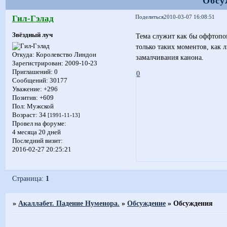
Обсу
Гил-Гэлад
Поделиться
2010-03-07 16:08:51
Звёздный луч
Тема служит как бы оффтопом.
только таких моментов, как 
Откуда:
Королевство Линдон
замалчивания канона.
Зарегистрирован
: 2009-10-23
Приглашений:
0
0
Сообщений:
30177
Уважение:
+296
Позитив:
+609
Пол:
Мужской
Возраст:
34
[1991-11-13]
Провел на форуме:
4 месяца 20 дней
Последний визит:
2016-02-27 20:25:21
Страница:
1
»
Акаллабет. Падение Нуменора.
»
Обсуждение
»
Обсуждения