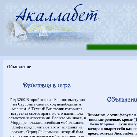
Объявление
Год 3260 Второй эпохи. Фаразон выступил
на Саурона в свой поход непобедимым
маршем. А Тёмный Властелин готовится
встретить своего врага, но его планы пока
Внимание, с этим форумом
остаются неизвестными. Всё что мы знаем, в
никакие ролевые, кроме
"
Мордоре началась всеобщая мобилизация.
Жена Моряка"
. Если вы 
Эльфы предпочитают в этот конфликт не
которая пиарит себя как п
влазить. Отряд Лайквамира, который был
продолжитель Акаллабет, т
отправлен для разведки в Серых горах, где