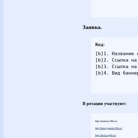
Заявка.
Код:
[b]1. Название с
[b]2. Ссылка на 
[b]3. Ссылка на
[b]4. Вид банне
В ротации участвуют:
http://numenor.8bb.ru/
http://historygondor.0bb.ru/
http://doriat.mybb.ru/