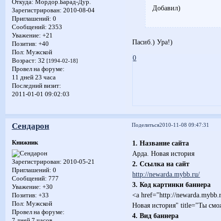
Откуда:
Мордор.Барад-Дур.
Добавил)
Зарегистрирован
: 2010-08-04
Приглашений:
0
Сообщений:
2353
Уважение:
+21
Пасиб.) Ура!)
Позитив:
+40
Пол:
Мужской
0
Возраст:
32
[1994-02-18]
Провел на форуме:
11 дней 23 часа
Последний визит:
2011-01-01 09:02:03
Сендарон
Поделиться
2010-11-08 09:47:31
Книжник
1. Название сайта
Арда. Новая история
Зарегистрирован
: 2010-05-21
2. Ссылка на сайт
Приглашений:
0
http://newarda.mybb.ru/
Сообщений:
777
3. Код картинки баннера
Уважение:
+30
<a href="http://newarda.mybb.r
Позитив:
+33
Пол:
Мужской
Новая история" title="Ты см
Провел на форуме:
4. Вид баннера
7 дней 7 часов