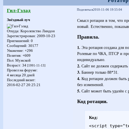
Ротатор
Гил-Гэлад
Поделиться
2010-11-06 19:55:04
Звёздный луч
Смысл ротации в том, что п
новый. Естественно, показыв
Откуда:
Королевство Линдон
Правила.
Зарегистрирован
: 2009-10-23
Приглашений:
0
Сообщений:
30177
1.
Эта ротация создана для 
Уважение:
+296
Ролевые по ЧКА, ПТСР и про
Позитив:
+609
индивидуально.
Пол:
Мужской
2.
Возраст:
34
Сайт не должен содержать 
[1991-11-13]
Провел на форуме:
3.
Баннер только 88*31.
4 месяца 20 дней
4.
Код ротации должен быть р
Последний визит:
без изменений.
2016-02-27 20:25:21
5.
Сайт может быть удалён с 
Код ротации.
Код:
<script type="t