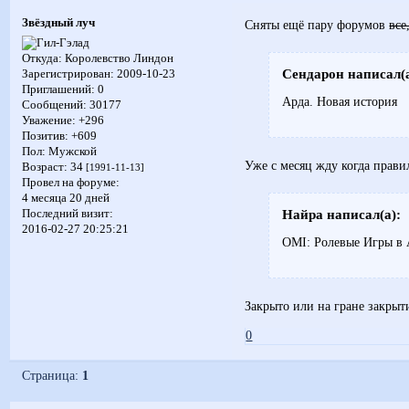
Звёздный луч
Сняты ещё пару форумов
все
Откуда:
Королевство Линдон
Сендарон написал(а
Зарегистрирован
: 2009-10-23
Приглашений:
0
Арда. Новая история
Сообщений:
30177
Уважение:
+296
Позитив:
+609
Пол:
Мужской
Уже с месяц жду когда прави
Возраст:
34
[1991-11-13]
Провел на форуме:
4 месяца 20 дней
Найра написал(а):
Последний визит:
2016-02-27 20:25:21
OMI: Ролевые Игры в 
Закрыто или на гране закрыт
0
Страница:
1