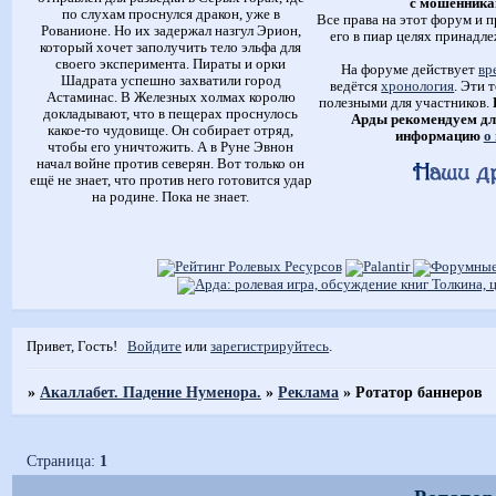
с мошенника
по слухам проснулся дракон, уже в
Все права на этот форум и п
Рованионе. Но их задержал назгул Эрион,
его в пиар целях принадле
который хочет заполучить тело эльфа для
своего эксперимента. Пираты и орки
На форуме действует
вр
Шадрата успешно захватили город
ведётся
хронология
. Эти 
Астаминас. В Железных холмах королю
полезными для участников.
докладывают, что в пещерах проснулось
Арды рекомендуем дл
какое-то чудовище. Он собирает отряд,
информацию
о
чтобы его уничтожить. А в Руне Эвнон
начал войне против северян. Вот только он
ещё не знает, что против него готовится удар
на родине. Пока не знает.
Привет, Гость!
Войдите
или
зарегистрируйтесь
.
»
Акаллабет. Падение Нуменора.
»
Реклама
»
Ротатор баннеров
Страница:
1