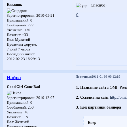
Книжник
Спасибо)
0
Зарегистрирован
: 2010-05-21
Приглашений:
0
Сообщений:
777
Уважение:
+30
Позитив:
+33
Пол:
Мужской
Провел на форуме:
7 дней 7 часов
Последний визит:
2012-02-23 16:29:13
Найра
Поделиться
2011-01-08 00:12:19
Good Girl Gone Bad
1. Название сайта
OMI: Роле
2. Ссылка на сайт
http://omi
Зарегистрирован
: 2010-12-07
Приглашений:
0
3. Код картинки баннера
Сообщений:
250
Уважение:
+6
Позитив:
+15
Пол:
Женский
Код:
Провел на форуме: