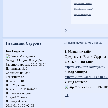
http://endore.rolka.su/
http://thirdage.rolka.su/
http://hobbit.f-rpg.ru/
0
Глашатай Саурона
Поделиться
2010-11-06 23:18:29
Бич Саурона
1. Название сайта
Средиземье. Власть Саурона.
Откуда:
Мордор.Барад-Дур.
2. Ссылка на сайт
Зарегистрирован
: 2010-08-04
http://vlastsauron.rolevaya.ru/
Приглашений:
0
3. Код баннера
Сообщений:
2353
http://s53.radikal.ru/i139/1009
Уважение:
+21
Позитив:
+40
4. Вид баннера
Пол:
Мужской
Возраст:
32
[1994-02-18]
Провел на форуме:
+1
11 дней 23 часа
Последний визит:
2011-01-01 09:02:03