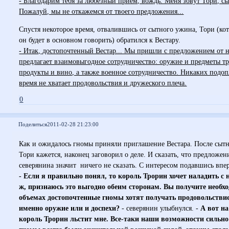
- Благодарим тебя за любезный прием, вождь. Меня зовут Тори, сы
Пожалуй, мы не откажемся от твоего предложения...
Спустя некоторое время, отвалившись от сытного ужина, Тори (кот
он будет в основном говорить) обратился к Вестару.
- Итак, достопочтенный Вестар... Мы пришли с предложением от 
предлагает взаимовыгодное сотрудничество: оружие и предметы тр
продукты и вино, а также военное сотрудничество. Никаких подоп
время не хватает продовольствия и дружеского плеча.
0
Поделиться
2011-02-28 21:23:00
Как и ожидалось гномы приняли приглашение Вестара. После сытн
Тори кажется, наконец заговорил о деле. И сказать, что предложе
северянина значит ничего не сказать. С интересом подавшись впер
- Если я правильно понял, то король Трорин хочет наладить с
ж, признаюсь это выгодно обеим сторонам. Вы получите необх
объемах достопочтенные гномы хотят получать продовольствие?
именно оружие или и доспехи?
- северянин улыбнулся. -
А вот на
король Трорин льстит мне. Все-таки наши возможности сильно