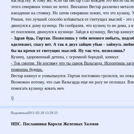
наследству. К тому же, если бы Вестар стал вождем это могло бы в
этого северянин точно не хотел. Внезапно Вестар различил металл
нападение на стоянку. Но затем северянин понял, что это кузнец. У
Решив, что лучший способо избавиться от гнетущих мыслей - это 
двинулся к дому кузнеца. Но сообразив, что кузнец то не дома, а в
от поселения, двинулся к кузнице. Зайдя в кузницу, Вестар кивнул
- Здрав будь, Гиртан. Позволишь у тебя немного побыть, подс
одолевают, спасу нет. А так я двух зайцев убью - займусь люб
бы на время от гнетущих мыслей. Ну так что, позволишь?
Кузнец, здоровенный детина, с огромной бородой, кивнул:
- Ток смотри. Не погляжу что ты сынок Вальгарда. Испортишь заго
помнишь будешь.
Вестар кивнул и ухмыльнулся. Гиртан постоянно грозился, но пока
Возможно потому, что сын Вальгарда еще ни разу не оплошал. Взя
помогать кузнецу ковать меч.
0
Поделиться
2011-02-20 13:29:53
НПС. Посланники Короля Железных Холмов