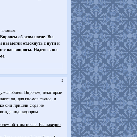
к гномам:
 Впрочем об этом после. Вы
ы вы могли отдохнуть с пути и
ющие вас вопросы. Надеюсь вы
ме.
5
дружелюбием. Впрочем, некоторые
аете ли, для гномов святое, и
нако они пришли сюда не
ь вождя под надзором
рочем об этом после. Вы наверно