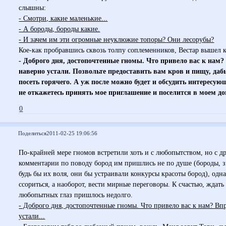
слышны:
- Смотри, какие маленькие...
- А бороды, бороды какие.
- И зачем им эти огромные неуклюжие топоры? Они лесорубы?
Кое-как пробравшись сквозь толпу соплеменников, Вестар вышел 
- Доброго дня, достопочтенные гномы. Что привело вас к нам?
наверно устали. Позвольте предоставить вам кров и пищу, даб
посеть горячего. А уж после можно будет и обсудить интересу
не откажетесь принять мое приглашение и поселится в моем до
0
Поделиться
2011-02-25 19:06:56
По-крайней мере гномов встретили хоть и с любопытством, но с 
комментарии по поводу бород им пришлись не по душе (бороды, зн
будь бы их воля, они бы устраивали конкурсы красоты бород), од
ссориться, а наоборот, вести мирные переговоры. К счастью, ждат
любопытных глаз пришлось недолго.
- Доброго дня, достопочтенные гномы. Что привело вас к нам? Вп
устали...