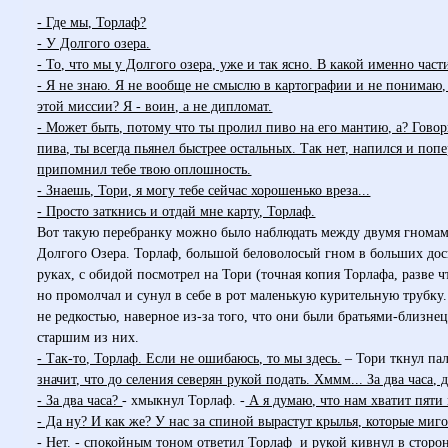
- Где мы, Торлаф?
- У Долгого озера.
- То, что мы у Долгого озера, уже и так ясно. В какой именно част
- Я не знаю. Я не вообще не смыслю в картографии и не понимаю,
этой миссии? Я - воин, а не дипломат.
- Может быть, потому что ты пролил пиво на его мантию, а? Говор
пива, ты всегда пьянел быстрее остальных. Так нет, напился и поп
припомнил тебе твою оплошность.
- Знаешь, Тори, я могу тебе сейчас хорошенько вреза...
- Просто заткнись и отдай мне карту, Торлаф.
Вот такую перебранку можно было наблюдать между двумя гнома
Долгого Озера. Торлаф, большой беловолосый гном в больших дос
руках, с обидой посмотрел на Тори (точная копия Торлафа, разве 
но промолчал и сунул в себе в рот маленькую курительную трубк
не редкостью, наверное из-за того, что они были братьями-близнец
старшим из них.
- Так-то, Торлаф. Если не ошибаюсь, то мы здесь.
– Тори ткнул пал
значит, что до селения северян рукой подать. Хммм... За два часа, 
- За два часа?
- хмыкнул Торлаф. -
А я думаю, что нам хватит пяти
- Да ну? И как же? У нас за спиной вырастут крылья, которые миг
- Нет.
- спокойным тоном ответил Торлаф и рукой кивнул в сторо