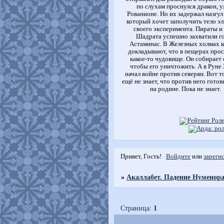
по слухам проснулся дракон, у
Рованионе. Но их задержал назгул
который хочет заполучить тело эл
своего эксперимента. Пираты и
Шадрата успешно захватили г
Астаминас. В Железных холмах 
докладывают, что в пещерах про
какое-то чудовище. Он собирает 
чтобы его уничтожить. А в Руне
начал войне против северян. Вот т
ещё не знает, что против него готов
на родине. Пока не знает.
Привет, Гость!
Войдите
или
зареги
»
Акаллабет. Падение Нуменора
Страница:
1