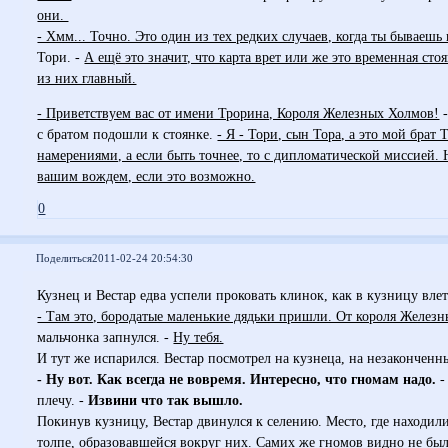
они.
- Хмм... Точно. Это один из тех редких случаев, когда ты бываешь
Тори. -
А ещё это значит, что карта врет или же это временная сто
из них главный.
- Приветствуем вас от имени Трорина, Короля Железных Холмов!
-
с братом подошли к стоянке.
- Я - Тори, сын Тора, а это мой бра
намерениями, а если быть точнее, то с дипломатической миссией. 
вашим вождем, если это возможно.
0
Поделиться
2011-02-24 20:54:30
Кузнец и Вестар едва успели проковать клинок, как в кузницу влет
- Там это, бородатые маленькие дядьки пришли. От короля Железн
мальчонка запнулся. -
Ну тебя.
И тут же испарился. Вестар посмотрел на кузнеца, на незаконченн
- Ну вот. Как всегда не вовремя. Интересно, что гномам надо.
-
плечу. -
Извини что так вышло.
Покинув кузницу, Вестар двинулся к селению. Место, где находил
толпе, образовавшейся вокруг них. Самих же гномов видно не бы