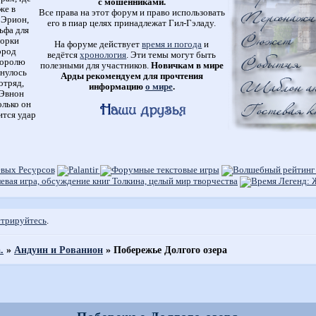
с мошенниками.
же в
Все права на этот форум и право использовать
 Эрион,
его в пиар целях принадлежат Гил-Гэладу.
ьфа для
 орки
На форуме действует
время и погода
и
ород
ведётся
хронология
. Эти темы могут быть
королю
полезными для участников.
Новичкам в мире
снулось
Арды рекомендуем для прочтения
отряд,
информацию
о мире
.
 Эвнон
олько он
ится удар
стрируйтесь
.
.
»
Андуин и Рованион
»
Побережье Долгого озера