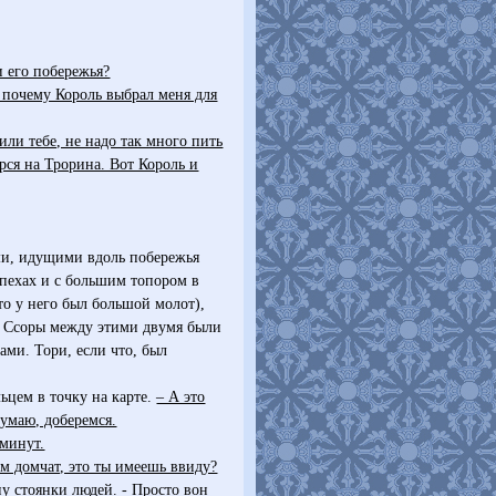
и его побережья?
 почему Король выбрал меня для
или тебе, не надо так много пить
ерся на Трорина. Вот Король и
ми, идущими вдоль побережья
пехах и с большим топором в
что у него был большой молот),
у. Ссоры между этими двумя были
ами. Тори, если что, был
ьцем в точку на карте.
– А это
думаю, доберемся.
 минут.
ом домчат, это ты имеешь ввиду?
ну стоянки людей.
- Просто вон