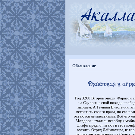
Объявление
Год 3260 Второй эпохи. Фаразон 
на Саурона в свой поход непоб
маршем. А Тёмный Властелин гот
встретить своего врага, но его пл
остаются неизвестными. Всё что мы
Мордоре началась всеобщая мобил
Эльфы предпочитают в этот конф
влазить. Отряд Лайквамира, кото
отправлен для разведки в Серых го