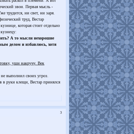
ызвать раскол в племени. А вот
ический звон. Первая мысль -
же трудится, ни свет, ни заря.
физический труд, Вестар
 кузнице, которая стоит отдельно
 кузнецу:
обить? А то мысли нехорошие
имым делом и избавлюсь, хотя
товку, уши накручу. Век
 не выполнил своих угроз.
в в руки клещи, Вестар принялся
3