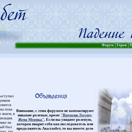
Форум
Герои
П
выступил
едимым
овится
аны пока
Внимание, с этим форумом не контактируют
 знаем, в
никакие ролевые, кроме
"Времени Легенд:
изация.
Жена Моряка"
. Если вы увидите ролевую,
ликт не
которая пиарит себя как последователь или
рый был
продолжитель Акаллабет, то вы имеете дело
рах, где