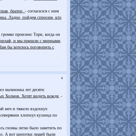
 прав, братец.
- согласился с ним
янка. Ладно, пойдем спросим, кто
 громко произнес Тори, когда он
т Торлаф, и мы пришли с мирными
Нам бы хотелось поговорить с
4
ел мальчонка лет десяти:
ых Холмов. Хотят видить вождя,
-
ый меч и тяжело вздохнул:
 северянин хлопнул кузнеца по
ись гномы легко было заметить по
ло. А вот шепотки людей были