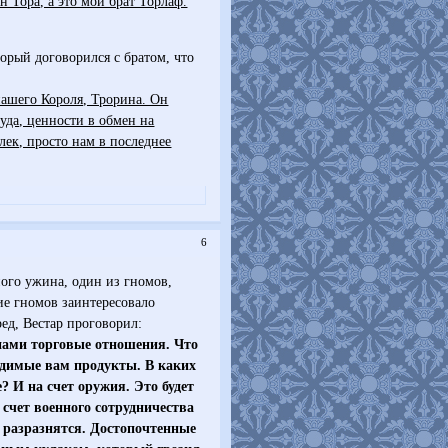
н Тора, а это мой брат Торлаф.
орый договорился с братом, что
нашего Короля, Трорина. Он
уда, ценности в обмен на
лек, просто нам в последнее
6
ого ужина, один из гномов,
ние гномов заинтересовало
ед, Вестар проговорил:
 нами торговые отношения. Что
одимые вам продукты. В каких
 И на счет оружия. Это будет
 счет военного сотрудничества
 разразнятся. Достопочтенные