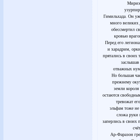
Мириэ
узурпир
Гимильхада. Он уж
много великих 
обессмертил св
кровью враго
Перед его легиона
и харадрим, орки
прятались в своих 
заслышав
отважных нум
Но большая ча
прежнему оку
земли короля
остаются свободным
тревожат ег
эльфам тоже не
сложа руки 
заперлись в своих п
счё
Ар-Фаразон гре