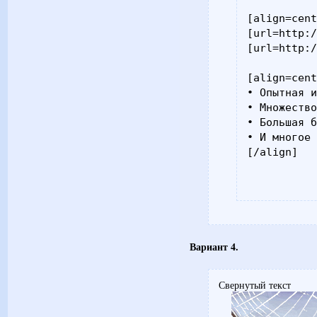
[align=cent
[url=http:/
[url=http:/
[align=cent
• Опытная и
• Множество
• Большая б
• И многое 
[/align]
Вариант 4.
Свернутый текст