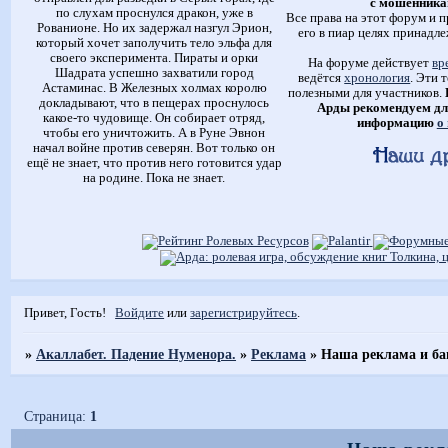
с мошенника
по слухам проснулся дракон, уже в
Все права на этот форум и п
Рованионе. Но их задержал назгул Эрион,
его в пиар целях принадле
который хочет заполучить тело эльфа для
своего эксперимента. Пираты и орки
На форуме действует
вр
Шадрата успешно захватили город
ведётся
хронология
. Эти 
Астаминас. В Железных холмах королю
полезными для участников.
докладывают, что в пещерах проснулось
Арды рекомендуем дл
какое-то чудовище. Он собирает отряд,
информацию
о
чтобы его уничтожить. А в Руне Эвнон
начал войне против северян. Вот только он
ещё не знает, что против него готовится удар
на родине. Пока не знает.
Привет, Гость!
Войдите
или
зарегистрируйтесь
.
»
Акаллабет. Падение Нуменора.
»
Реклама
»
Наша реклама и ба
Страница:
1