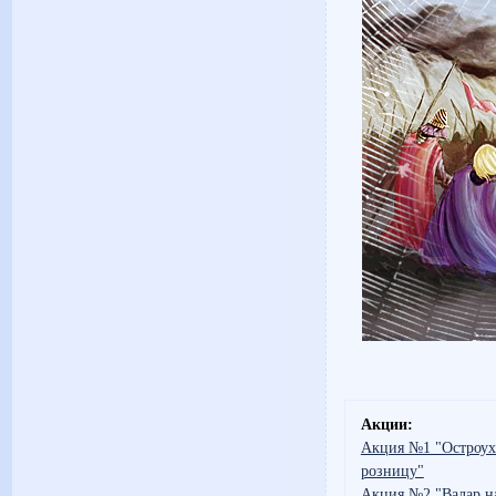
Акции:
Акция №1 "Остроух
розницу"
Акция №2 "Валар н