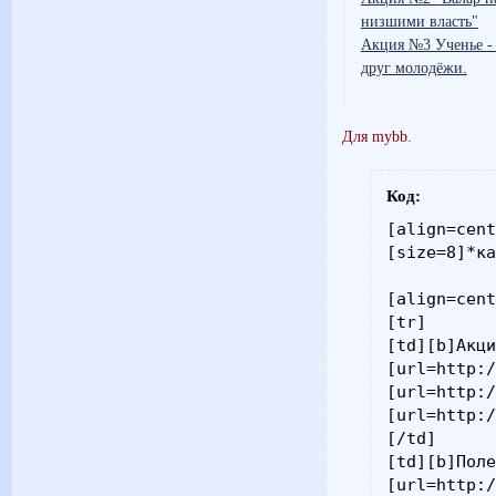
низшими власть"
Акция №3 Ученье - с
друг молодёжи.
Для mybb.
Код:
[align=cent
[size=8]*ка
[align=cent
[tr]

[td][b]Акци
[url=http:/
[url=http:/
[url=http:/
[/td]

[td][b]Поле
[url=http:/