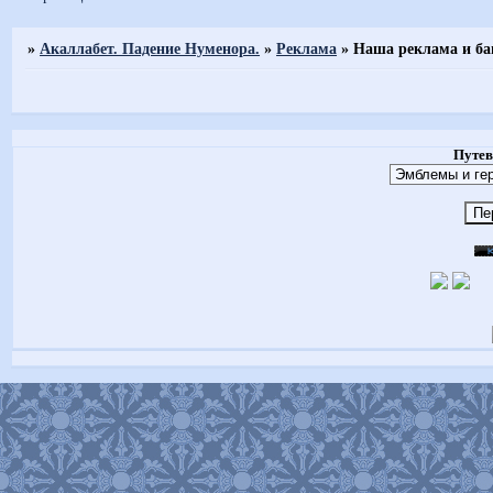
Страница:
1
»
Акаллабет. Падение Нуменора.
»
Реклама
»
Наша реклама и ба
Путев