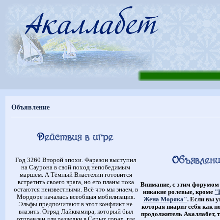
Объявление
Год 3260 Второй эпохи. Фаразон выступил
на Саурона в свой поход непобедимым
маршем. А Тёмный Властелин готовится
встретить своего врага, но его планы пока
Внимание, с этим форумом
остаются неизвестными. Всё что мы знаем, в
никакие ролевые, кроме
"
Мордоре началась всеобщая мобилизация.
Жена Моряка"
. Если вы 
Эльфы предпочитают в этот конфликт не
которая пиарит себя как п
влазить. Отряд Лайквамира, который был
продолжитель Акаллабет, т
отправлен для разведки в Серых горах, где