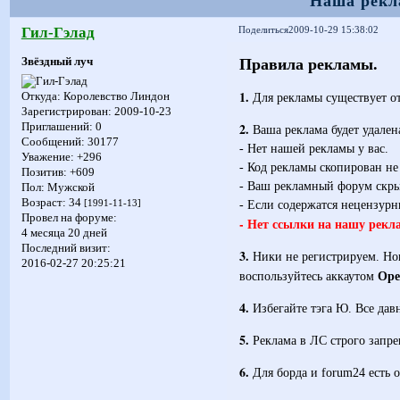
Наша рекл
Гил-Гэлад
Поделиться
2009-10-29 15:38:02
Правила рекламы.
Звёздный луч
1.
Для рекламы существует от
Откуда:
Королевство Линдон
Зарегистрирован
: 2009-10-23
2.
Приглашений:
0
Ваша реклама будет удалена
Сообщений:
30177
- Нет нашей рекламы у вас.
Уважение:
+296
- Код рекламы скопирован не
Позитив:
+609
- Ваш рекламный форум скрыт
Пол:
Мужской
Возраст:
34
- Если содержатся нецензурн
[1991-11-13]
Провел на форуме:
- Нет ссылки на нашу рекл
4 месяца 20 дней
Последний визит:
3.
Ники не регистрируем. Новы
2016-02-27 20:25:21
Ор
воспользуйтесь аккаутом
4.
Избегайте тэга Ю. Все давн
5.
Реклама в ЛС строго запре
6.
Для борда и forum24 есть 