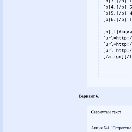
[b]3.[/b] Т
[b]4.[/b] Б
[b]5.[/b] И
[b]6.[/b] Т
[b][i]Акции
[url=http:/
[url=http:/
[url=http:/
[/align][/
Вариант 6.
Свернутый текст
Акция №1 "Остроухие 