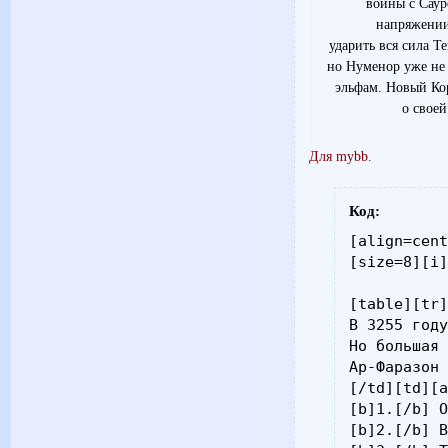
войны с Саур
напряжении
ударить вся сила Т
но Нуменор уже не
эльфам. Новый Кор
о своей
Для mybb.
Код:
[align=cent
[size=8][i]
[table][tr]
В 3255 году
Но большая 
Ар-Фаразон 
[/td][td][a
[b]1.[/b] О
[b]2.[/b] В