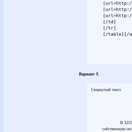
[url=http:/
[url=http:/
[url=http:/
[/td]

[/tr]

[/table][/
Вариант 5.
Свернутый текст
В 3255
собственную сес