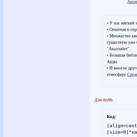
Акция
• У нас мягкий 
• Опытная и сп
• Множество кве
существую уже 
"Акаллабет".
• Большая библи
Арды.
• И многое друг
атмосферу
Сред
Для mybb.
Код:
[align=cent
[size=8]*ка