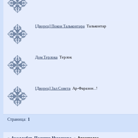
[Дворец] Покои Тальконтара
Тальконтар
Дом Терлока
Терлок
[Дворец] Зал Совета
Ар-Фаразон...!
Страница:
1