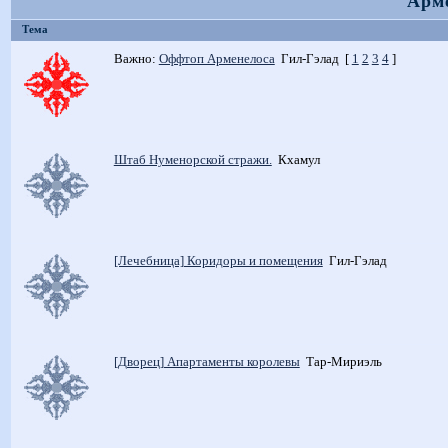
Арм
Тема
Важно:
Оффтоп Арменелоса
Гил-Гэлад
[
1
2
3
4
]
Штаб Нуменорской стражи.
Кхамул
[Лечебница] Коридоры и помещения
Гил-Гэлад
[Дворец] Апартаменты королевы
Тар-Мириэль