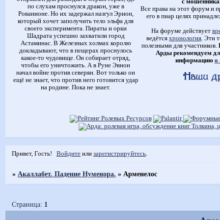
с мошенника
по слухам проснулся дракон, уже в
Все права на этот форум и п
Рованионе. Но их задержал назгул Эрион,
его в пиар целях принадле
который хочет заполучить тело эльфа для
своего эксперимента. Пираты и орки
На форуме действует
вр
Шадрата успешно захватили город
ведётся
хронология
. Эти 
Астаминас. В Железных холмах королю
полезными для участников.
докладывают, что в пещерах проснулось
Арды рекомендуем дл
какое-то чудовище. Он собирает отряд,
информацию
о
чтобы его уничтожить. А в Руне Эвнон
начал войне против северян. Вот только он
ещё не знает, что против него готовится удар
на родине. Пока не знает.
Привет, Гость!
Войдите
или
зарегистрируйтесь
.
»
Акаллабет. Падение Нуменора.
»
Арменелос
Страница:
1