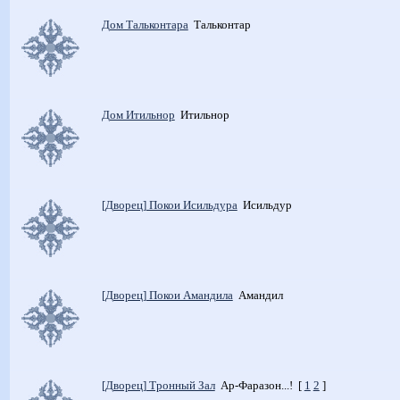
Дом Тальконтара
Тальконтар
Дом Итильнор
Итильнор
[Дворец] Покои Исильдура
Исильдур
[Дворец] Покои Амандила
Амандил
[Дворец] Тронный Зал
Ар-Фаразон...!
[
1
2
]