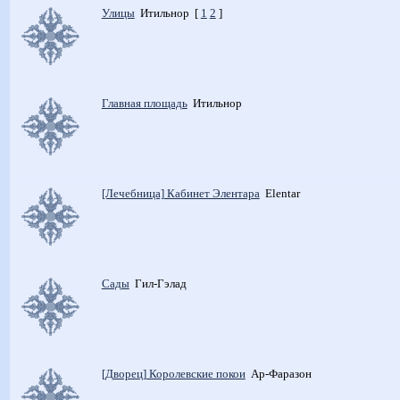
Улицы
Итильнор
[
1
2
]
Главная площадь
Итильнор
[Лечебница] Кабинет Элентара
Elentar
Сады
Гил-Гэлад
[Дворец] Королевские покои
Ар-Фаразон