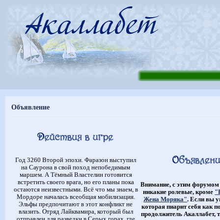
Объявление
Год 3260 Второй эпохи. Фаразон выступил
на Саурона в свой поход непобедимым
маршем. А Тёмный Властелин готовится
встретить своего врага, но его планы пока
Внимание, с этим форумом
остаются неизвестными. Всё что мы знаем, в
никакие ролевые, кроме
"
Мордоре началась всеобщая мобилизация.
Жена Моряка"
. Если вы 
Эльфы предпочитают в этот конфликт не
которая пиарит себя как п
влазить. Отряд Лайквамира, который был
продолжитель Акаллабет, т
отправлен для разведки в Серых горах, где